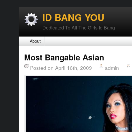
ID BANG YOU
Dedicated To All The Girls Id Bang
About
Most Bangable Asian
Posted on April 16th, 2009
admin