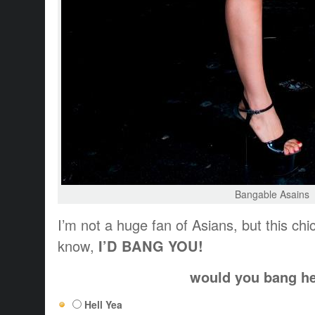
Bangable Asains
I’m not a huge fan of Asians, but this chic
know,
I’D BANG YOU!
would you bang h
Hell Yea